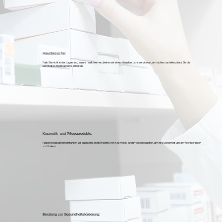
Hausbesuche:
Falls Sie nicht in der Lage sind, zu uns zu kommen, bieten wir einen Hausbesuchsservice an, um sicherzustellen, dass Sie die
benötigten Medikamente erhalten.
Kosmetik- und Pflegeprodukte:
Neben Medikamenten führen wir auch eine breite Palette von Kosmetik- und Pflegeprodukten, um Ihre Schönheit und Ihr Wohlbefinden
zu fördern.
Beratung zur Gesundheitsförderung: