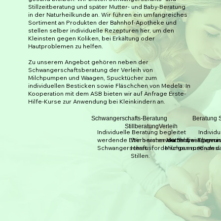
Stillzeitberatung und später Mutter- und Baby-Beratung
in der Naturheilkunde an. Wir führen ein umfangreiches
Sortiment an Produkten der Bahnhof-Apotheke und
stellen selber individuelle Rezepturen her, um den
Kleinsten gegen Koliken, bei Erkältung oder
Hautproblemen zu helfen.
Zu unserem Angebot gehören neben der
Schwangerschaftsberatung der Verleih von
Milchpumpen und Waagen, Spucktücher zum
individuellen Besticken sowie Fläschchen von Medela. In
Kooperation mit dem ASB bieten wir auf Anfrage Erste-
Hilfe-Kurse zur Anwendung bei Kleinkindern an.
Schwangerschafts-Beratung
Beratung 
Stillberatung
Verleih
Individuelle Beratung begleitet
Individ
werdende Eltern sicher durch die
Wir beraten Mütter bei Fragen
von Babywaagen u
Eltern i
Schwangerschaft.
Herausforderungen rund um d
Milchpumpen
Kindes.
Stillen.