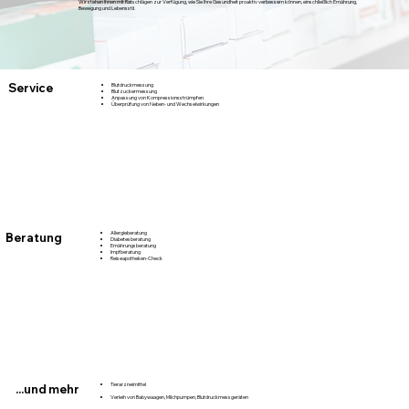
Wir stehen Ihnen mit Ratschlägen zur Verfügung, wie Sie Ihre Gesundheit proaktiv verbessern können, einschließlich Ernährung,
Bewegung und Lebensstil.
Service
Blutdruckmessung
Blutzuckermessung
Anpassung von Kompressionsstrümpfen
Überprüfung von Neben- und Wechselwirkungen
Allergieberatung
Beratung
Diabetesberatung
Ernährungsberatung
Impfberatung
Reiseapotheken-Check
Tierarzneimittel
...und mehr
Verleih von Babywaagen, Milchpumpen, Blutdruckmessgeräten