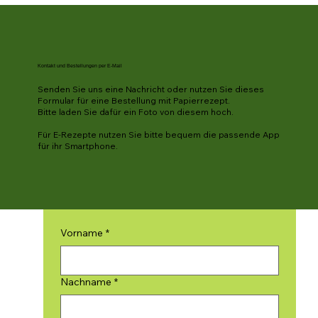
Kontakt und Bestellungen per E-Mail
Senden Sie uns eine Nachricht oder nutzen Sie dieses
Formular für eine Bestellung mit Papierrezept.
Bitte laden Sie dafür ein Foto von diesem hoch.
Für E-Rezepte nutzen Sie bitte bequem die passende App
für ihr Smartphone.
Vorname
*
Nachname
*