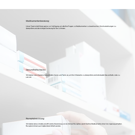
Medikamentenberatung:
Unser Team steht Ihnen gerne zur Verfügung, um alle Ihre Fragen zu Medikamenten zu beantworten, Wechselwirkungen zu
überprüfen und die richtige Dosierung für Sie zu finden.
Gesundheitschecks:
Wir bieten verschiedene Gesundheitschecks und Tests an, um Ihre Vitalwerte zu überprüfen und individuelle Gesundheitsziele zu
setzen.
Rezeptabwicklung:
Wir bieten eine schnelle und effiziente Abwicklung von ärztlichen Rezepten, damit Sie Ihre Medikamente ohne Verzögerung erhalten.
Rezepte können auch digital übermittelt werden.